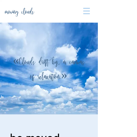
moving clouds
«Clouds drift by, a canvas
of relaxation.»